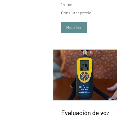
15 min
Consultar
Consultar precio
precio
More Info
Evaluación de voz