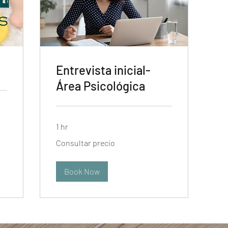
Entrevista inicial-
Área Psicológica
1 hr
Consultar
Consultar precio
precio
Book Now