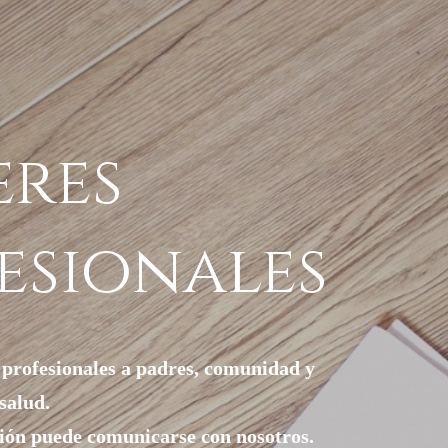
eres
esionales
 profesionales a padres, comunidad y
 salud.
ión puede comunicarse con nosotros.