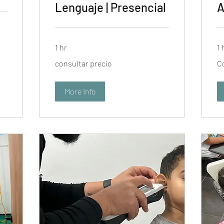
Lenguaje | Presencial
A
1 hr
1 
consultar
Co
consultar precio
C
precio
pre
More Info