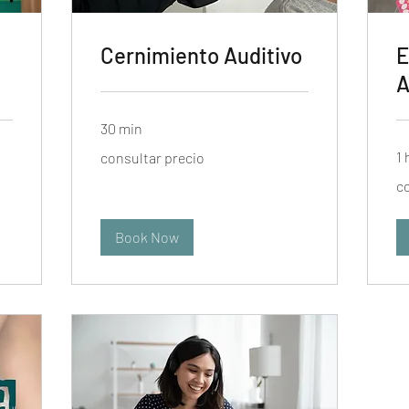
Cernimiento Auditivo
E
A
30 min
consultar
1 
consultar precio
precio
con
c
pre
Book Now