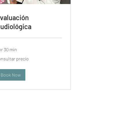
valuación
udiológica
hr 30 min
sultar
onsultar precio
cio
Book Now