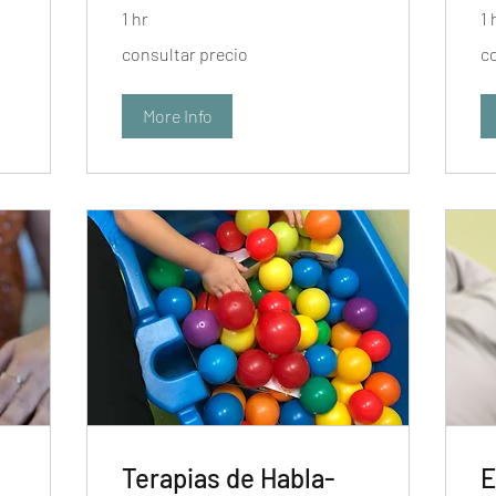
1 hr
1 
consultar
con
consultar precio
c
precio
pre
More Info
Terapias de Habla-
E