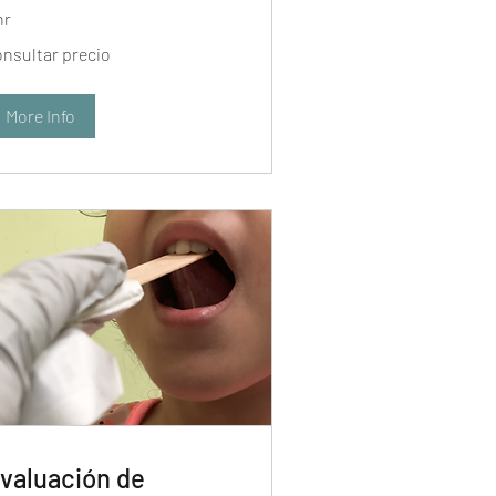
hr
sultar
onsultar precio
cio
More Info
valuación de