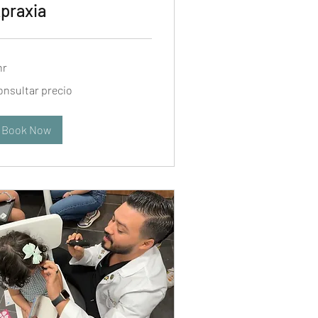
praxia
hr
nsultar
onsultar precio
cio
Book Now